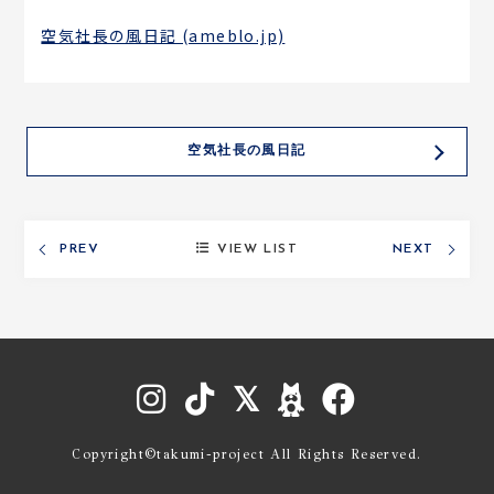
ARCHIVES
空気社長の風日記 (ameblo.jp)
LECTURE
空気社長の風日記
CONTACT
PROFILE
VIEW LIST
PREV
NEXT
Copyright©takumi-project All Rights Reserved.